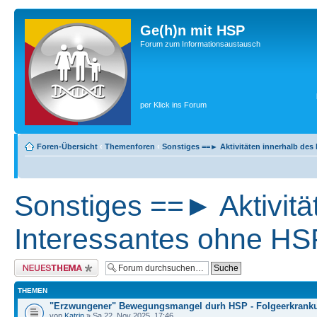
Ge(h)n mit HSP
Forum zum Informationsaustausch
per Klick ins Forum
Foren-Übersicht
‹
Themenforen
‹
Sonstiges ==► Aktivitäten innerhalb de
Sonstiges ==► Aktivitä
Interessantes ohne H
Neues Thema erstellen
THEMEN
"Erzwungener" Bewegungsmangel durh HSP - Folgeerkrank
von
Katrin
» Sa 22. Nov 2025, 17:46