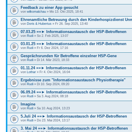
Feedback zu einer App gesucht
von
wilkomalchau
» Mo 13. Okt 2025, 18:41
Ehrenamtliche Betreuung durch den Kinderhospizdienst Un
von
Doris & Hubertus
» Fr 26. Sep 2025, 13:40
07.03.25 ==► Informationsaustausch der HSP-Betroffenen
von
Rudi
» So 2. Feb 2025, 13:07
03.01.25 ==► Informationsaustausch der HSP-Betroffenen
von
Rudi
» Fr 6. Dez 2024, 17:16
Gesprächsrunden für Betroffene einzelner HSP-Gene
von
Rudi
» Di 14. Mär 2023, 18:33
01.11.24 ==► Informationsaustausch der HSP-Betroffenen
von
Lothar
» Fr 4. Okt 2024, 16:04
Ergebnisse zum "Informationsaustausch Physiotherapie"
von
Rudi
» Di 10. Sep 2024, 09:20
06.09.24 ==► Informationsaustausch der HSP-Betroffenen
von
Rudi
» Sa 3. Aug 2024, 08:18
Imagine
von
Rudi
» Sa 10. Aug 2024, 13:23
5.Juli 24 ==► Informationsaustausch der HSP-Betroffenen
von
Rudi
» Do 23. Mai 2024, 13:17
3. Mai 24 ==► Informationsaustausch der HSP-Betroffenen