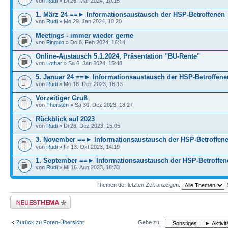
von
Rudi
» Di 26. Mär 2024, 10:15
1. März 24 ==► Informationsaustausch der HSP-Betroffenen
von
Rudi
» Mo 29. Jan 2024, 10:20
Meetings - immer wieder gerne
von
Pinguin
» Do 8. Feb 2024, 16:14
Online-Austausch 5.1.2024, Präsentation "BU-Rente"
von
Lothar
» Sa 6. Jan 2024, 15:48
5. Januar 24 ==► Informationsaustausch der HSP-Betroffene
von
Rudi
» Mo 18. Dez 2023, 16:13
Vorzeitiger Gruß
von
Thorsten
» Sa 30. Dez 2023, 18:27
Rückblick auf 2023
von
Rudi
» Di 26. Dez 2023, 15:05
3. November ==► Informationsaustausch der HSP-Betroffen
von
Rudi
» Fr 13. Okt 2023, 14:19
1. September ==► Informationsaustausch der HSP-Betroffen
von
Rudi
» Mi 16. Aug 2023, 18:33
Themen der letzten Zeit anzeigen:
Neues Thema erstellen
Zurück zu Foren-Übersicht
Gehe zu: