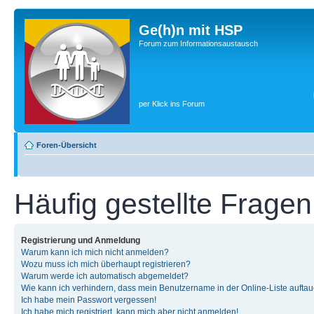
Ge(h)n mit HSP
Forum zum Informationsaustausch
per Klick ins Forum
Foren-Übersicht
Häufig gestellte Fragen
Registrierung und Anmeldung
Warum kann ich mich nicht anmelden?
Wozu muss ich mich überhaupt registrieren?
Warum werde ich automatisch abgemeldet?
Wie kann ich verhindern, dass mein Benutzername in der Online-Liste auftau
Ich habe mein Passwort vergessen!
Ich habe mich registriert, kann mich aber nicht anmelden!