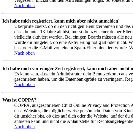
vergessen“ klickst und den Anweisungen folgst. So solltest du
Nach oben
Ich habe mich registriert, kann mich aber nicht anmelden!
Überprüfe zuerst, ob du den richtigen Benutzernamen und das 
dass du unter 13 Jahre alt bist, musst du bzw. einer deiner Elt
vielleicht aktiviert werden. Bei einigen Boards müssen alle neu
wurde dir mitgeteilt, ob eine Aktivierung nötig ist oder nicht
hast oder die E-Mail von einem Spam-Filter blockiert wurde. We
Nach oben
Ich habe mich vor einiger Zeit registriert, kann mich aber nich
Es kann sein, dass ein Administrator dein Benutzerkonto aus ve
geschrieben haben, um die Datenbankgröße zu verringern. Regis
Nach oben
Was ist COPPA?
COPPA, ausgeschrieben Child Online Privacy and Protection Act
dass Websites, die möglicherweise persönliche Daten von Kind
dir unsicher bist, ob dies auf dich oder die Website, auf der du
anbieten kann und nicht die Anlaufstelle für Rechtsangelegenhei
Nach oben