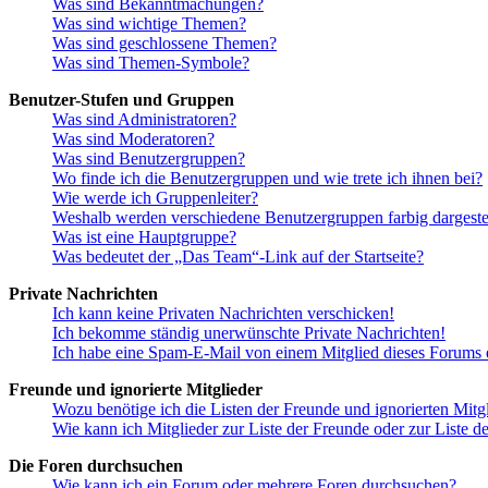
Was sind Bekanntmachungen?
Was sind wichtige Themen?
Was sind geschlossene Themen?
Was sind Themen-Symbole?
Benutzer-Stufen und Gruppen
Was sind Administratoren?
Was sind Moderatoren?
Was sind Benutzergruppen?
Wo finde ich die Benutzergruppen und wie trete ich ihnen bei?
Wie werde ich Gruppenleiter?
Weshalb werden verschiedene Benutzergruppen farbig dargestel
Was ist eine Hauptgruppe?
Was bedeutet der „Das Team“-Link auf der Startseite?
Private Nachrichten
Ich kann keine Privaten Nachrichten verschicken!
Ich bekomme ständig unerwünschte Private Nachrichten!
Ich habe eine Spam-E-Mail von einem Mitglied dieses Forums e
Freunde und ignorierte Mitglieder
Wozu benötige ich die Listen der Freunde und ignorierten Mitg
Wie kann ich Mitglieder zur Liste der Freunde oder zur Liste d
Die Foren durchsuchen
Wie kann ich ein Forum oder mehrere Foren durchsuchen?