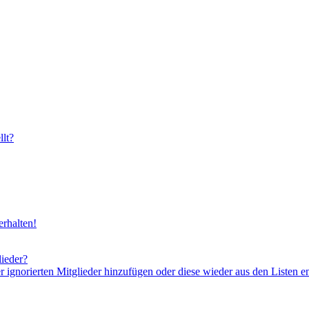
lt?
rhalten!
lieder?
er ignorierten Mitglieder hinzufügen oder diese wieder aus den Listen e