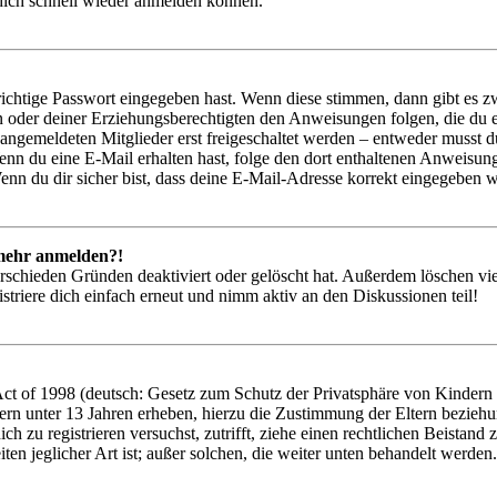
 dich schnell wieder anmelden können.
richtige Passwort eingegeben hast. Wenn diese stimmen, dann gibt es
ern oder deiner Erziehungsberechtigten den Anweisungen folgen, die du e
 angemeldeten Mitglieder erst freigeschaltet werden – entweder musst du
. Wenn du eine E-Mail erhalten hast, folge den dort enthaltenen Anweis
nn du dir sicher bist, dass deine E-Mail-Adresse korrekt eingegeben w
t mehr anmelden?!
rschieden Gründen deaktiviert oder gelöscht hat. Außerdem löschen vie
triere dich einfach erneut und nimm aktiv an den Diskussionen teil!
 of 1998 (deutsch: Gesetz zum Schutz der Privatsphäre von Kindern im
ern unter 13 Jahren erheben, hierzu die Zustimmung der Eltern bezieh
 dich zu registrieren versuchst, zutrifft, ziehe einen rechtlichen Beist
ten jeglicher Art ist; außer solchen, die weiter unten behandelt werden.