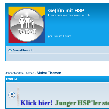
Ge(h)n mit HSP
Forum zum Informationsaustausch
per Klick ins Forum
Foren-Übersicht
Aktive Themen
Unbeantwortete Themen
•
FORUM
.
Klick hier!
Junger HSP'ler stel
..
..