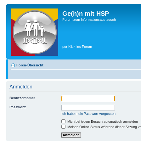
Ge(h)n mit HSP
Forum zum Informationsaustausch
per Klick ins Forum
Foren-Übersicht
Anmelden
Benutzername:
Passwort:
Ich habe mein Passwort vergessen
Mich bei jedem Besuch automatisch anmelden
Meinen Online-Status während dieser Sitzung v