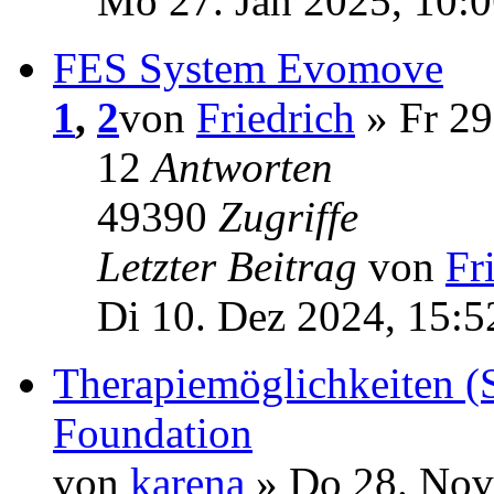
Mo 27. Jan 2025, 10:
FES System Evomove
1
,
2
von
Friedrich
» Fr 29
12
Antworten
49390
Zugriffe
Letzter Beitrag
von
Fr
Di 10. Dez 2024, 15:5
Therapiemöglichkeiten (
Foundation
von
karena
» Do 28. Nov