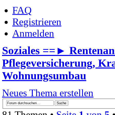
FAQ
Registrieren
Anmelden
Soziales ==► Rentenant
Pflegeversicherung, 
Wohnungsumbau
Neues Thema erstellen
81 Themen •
Seite
1
von
5