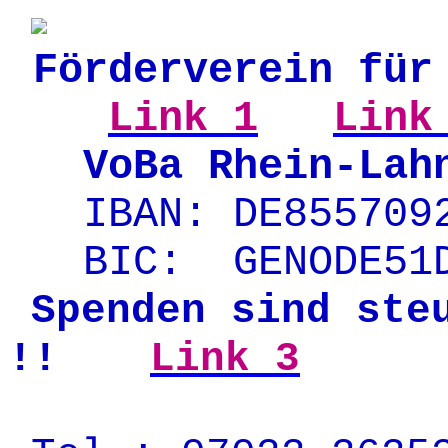
.
.
Förderverein für
...
Link 1
.
Link
...
VoBa Rhein-Lah
...
IBAN:
.
DE855709
...
BIC:
..
GENODE51
Spenden sind ste
.
!!
Link 3
.._.