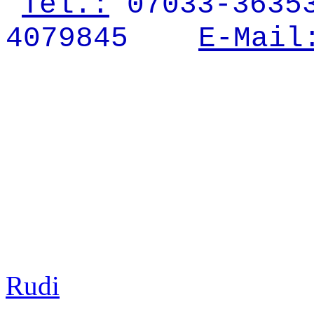
Tel.:
07033-363
.
4079845
....
E-Mail
Rudi