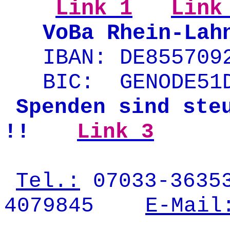
...
Link 1
.
Link
...
VoBa Rhein-Lah
...
IBAN:
.
DE855709
...
BIC:
..
GENODE51
Spenden sind ste
.
!!
Link 3
.._.
Tel.:
07033-363
.
4079845
....
E-Mail